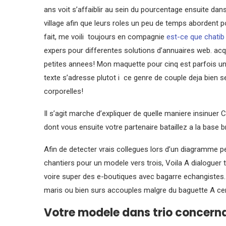
ans voit s’affaiblir au sein du pourcentage ensuite dans
village afin que leurs roles un peu de temps abordent
fait, me voili toujours en compagnie
est-ce que chatib 
expers pour differentes solutions d’annuaires web. ac
petites annees! Mon maquette pour cinq est parfois une b
texte s’adresse plutot i ce genre de couple deja bien s
corporelles!
Il s’agit marche d’expliquer de quelle maniere insinuer 
dont vous ensuite votre partenaire bataillez a la base
Afin de detecter vrais collegues lors d’un diagramme p
chantiers pour un modele vers trois, Voila A dialoguer
voire super des e-boutiques avec bagarre echangistes. 
maris ou bien surs accouples malgre du baguette A ce
Votre modele dans trio concernan