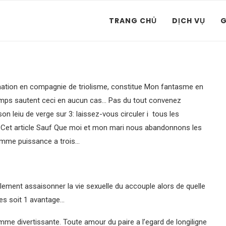
TRANG CHỦ
DỊCH VỤ
G
gnation en compagnie de triolisme, constitue Mon fantasme en
emps sautent ceci en aucun cas… Pas du tout convenez
 leiu de verge sur 3: laissez-vous circuler i tous les
Cet article Sauf Que moi et mon mari nous abandonnons les
ramme puissance a trois…
lement assaisonner la vie sexuelle du accouple alors de quelle
des soit 1 avantage…
omme divertissante. Toute amour du paire a l’egard de longiligne