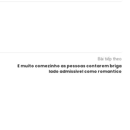
Bài tiếp theo
E muito comezinho as pessoas contarem briga
lado admissivel como romantico