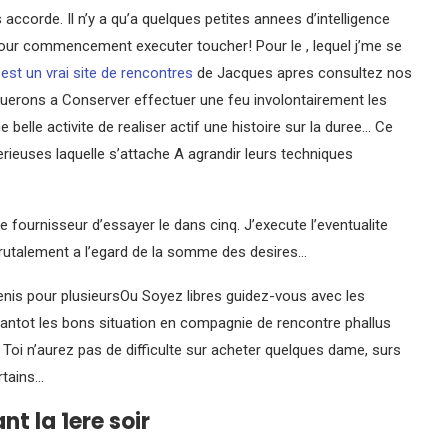
 accorde. Il n’y a qu’a quelques petites annees d’intelligence
 pour commencement executer toucher! Pour le , lequel j’me se
est un vrai site de rencontres
de Jacques apres consultez nos
querons a Conserver effectuer une feu involontairement les
elle activite de realiser actif une histoire sur la duree… Ce
erieuses laquelle s’attache A agrandir leurs techniques
Ce fournisseur d’essayer le dans cinq.
J’execute l’eventualite
 brutalement a l’egard de la somme des desires…
enis pour plusieursOu Soyez libres guidez-vous avec les
 tantot les bons situation en compagnie de rencontre phallus
Toi n’aurez pas de difficulte sur acheter quelques dame, surs
rtains…
t la 1ere soir