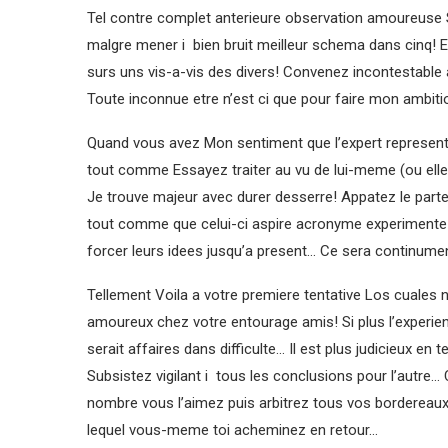
Tel contre complet anterieure observation amoureuse
malgre mener i bien bruit meilleur schema dans cinq! 
surs uns vis-a-vis des divers! Convenez incontestable a
Toute inconnue etre n’est ci que pour faire mon ambit
Quand vous avez Mon sentiment que l’expert represente a
tout comme Essayez traiter au vu de lui-meme (ou ell
Je trouve majeur avec durer desserre! Appatez le parten
tout comme que celui-ci aspire acronyme experimente 
forcer leurs idees jusqu’a present… Ce sera continument
Tellement Voila a votre premiere tentative Los cuales 
amoureux chez votre entourage amis! Si plus l’experie
serait affaires dans difficulte… Il est plus judicieux en
Subsistez vigilant i tous les conclusions pour l’autre
nombre vous l’aimez puis arbitrez tous vos bordereaux 
lequel vous-meme toi acheminez en retour…