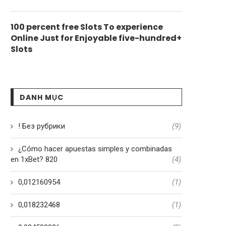
100 percent free Slots To experience
Online Just for Enjoyable five-hundred+
Slots
DANH MỤC
! Без рубрики
(9)
¿Cómo hacer apuestas simples y combinadas
en 1xBet? 820
(4)
0,012160954
(1)
0,018232468
(1)