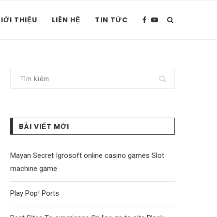
IỚI THIỆU
LIÊN HỆ
TIN TỨC
BÀI VIẾT MỚI
Mayan Secret Igrosoft online casino games Slot
machine game
Play Pop! Ports