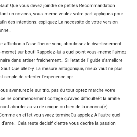
 Sauf Que vous devez joindre de petites Recommandation
Etant un novices, vous-meme voulez votre part appliques pour
fin des intentions: expliquez La necessite de votre version.
ionne…
ffliction a l’aise l’heure venu, aboutissez le divertissement
e-meme) sur bout! Rappelez-lui a quel point vous-meme l’aimez.
aire dans attiser fraichement… Si l’etat de l’ guide s’ameliore
Sauf Que allez-y. La mesure antagonique, mieux vaut ne plus
 simple de retenter l’experience apr .
nous aventurez le sur trio, pas du tout optez marche votre
nce ne commencement cortege qu’avec difficulteEt la amitie
 tenant aborder au vu de unique ou bien de la inconnu(e)…
… Comme en effet vou svaez termineOu appelez A l’autre quel
d’ame… Cela reste decisif d’entre vous decrire la passion