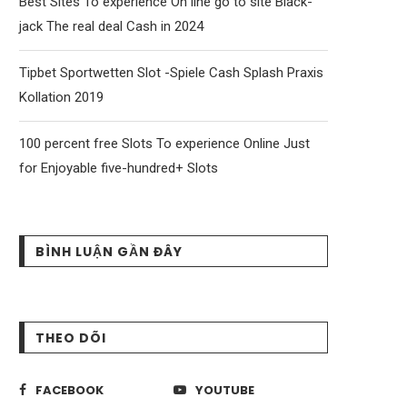
Best Sites To experience On line go to site Black-
jack The real deal Cash in 2024
Tipbet Sportwetten Slot -Spiele Cash Splash Praxis
Kollation 2019
100 percent free Slots To experience Online Just
for Enjoyable five-hundred+ Slots
BÌNH LUẬN GẦN ĐÂY
THEO DÕI
FACEBOOK
YOUTUBE