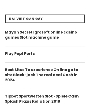
BÀI VIẾT GẦN ĐÂY
Mayan Secret Igrosoft online casino
games Slot machine game
Play Pop! Ports
Best Sites To experience On line go to
site Black-jack The real deal Cash in
2024
Tipbet Sportwetten Slot -Spiele Cash
Splash Praxis Kollation 2019