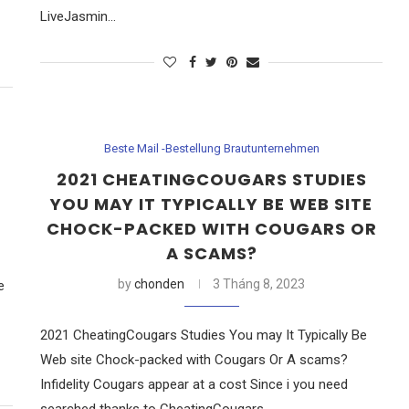
LiveJasmin…
Beste Mail -Bestellung Brautunternehmen
2021 CHEATINGCOUGARS STUDIES
YOU MAY IT TYPICALLY BE WEB SITE
CHOCK-PACKED WITH COUGARS OR
A SCAMS?
by
chonden
3 Tháng 8, 2023
e
2021 CheatingCougars Studies You may It Typically Be
Web site Chock-packed with Cougars Or A scams?
Infidelity Cougars appear at a cost Since i you need