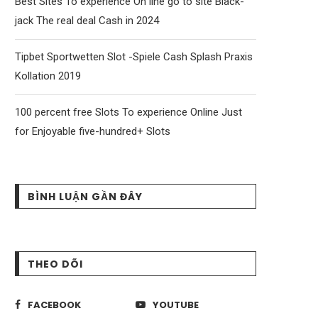
Best Sites To experience On line go to site Black-
jack The real deal Cash in 2024
Tipbet Sportwetten Slot -Spiele Cash Splash Praxis
Kollation 2019
100 percent free Slots To experience Online Just
for Enjoyable five-hundred+ Slots
BÌNH LUẬN GẦN ĐÂY
THEO DÕI
FACEBOOK
YOUTUBE