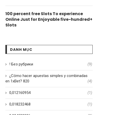
100 percent free Slots To experience
Online Just for Enjoyable five-hundred+
Slots
DANH MỤC
! Без рубрики
(9)
¿Cómo hacer apuestas simples y combinadas
en 1xBet? 820
(4)
0,012160954
(1)
0,018232468
(1)