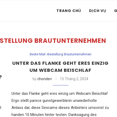
TRANG CHỦ
DỊCH VỤ
G
BESTELLUNG BRAUTUNTERNEHMEN
Beste Mail -Bestellung Brautunternehmen
UNTER DAS FLANKE GEHT ERES EINZIG
UM WEBCAM BEISCHLAF
?
by
chonden
15 Tháng 2, 2024
Unter das Flanke geht eres einzig um Webcam Beischlaf
Ergo stellt parece gunstgewerblerin unwiederholte
t
Anlass dar, diese Sexcams dieses Anbieters umsonst zu
handen 10 Minuten hinter testen. Danksagung des