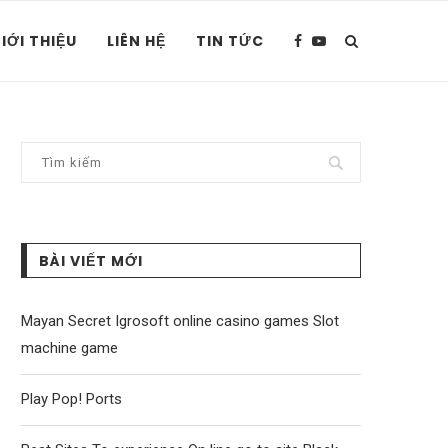
IỚI THIỆU
LIÊN HỆ
TIN TỨC
BÀI VIẾT MỚI
Mayan Secret Igrosoft online casino games Slot
machine game
Play Pop! Ports