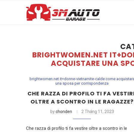
CA
BRIGHTWOMEN.NET IT+DO
ACQUISTARE UNA SP
brightwomen.net it+donne-vietnamite-calde come acquistar
una sposa per corrispondenza
CHE RAZZA DI PROFILO TI FA VESTIR
OLTRE A SCONTRO IN LE RAGAZZE?
by
chonden
2 Tháng 11, 2023
Che razza di profilo ti fa vestire oltre a scontro in le