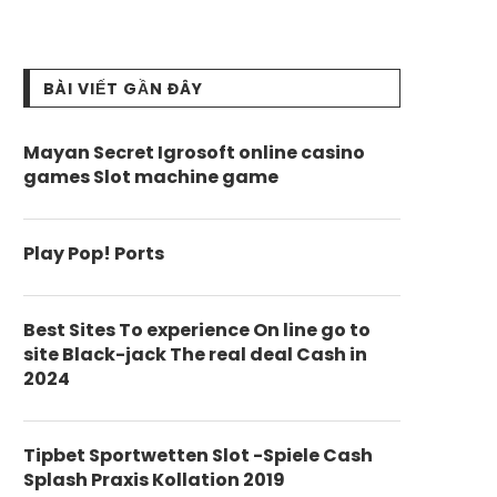
BÀI VIẾT GẦN ĐÂY
Mayan Secret Igrosoft online casino
games Slot machine game
Play Pop! Ports
Best Sites To experience On line go to
site Black-jack The real deal Cash in
2024
Tipbet Sportwetten Slot -Spiele Cash
Splash Praxis Kollation 2019