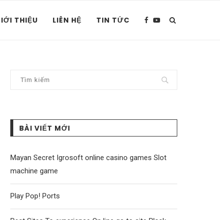
IỚI THIỆU
LIÊN HỆ
TIN TỨC
BÀI VIẾT MỚI
Mayan Secret Igrosoft online casino games Slot
machine game
Play Pop! Ports