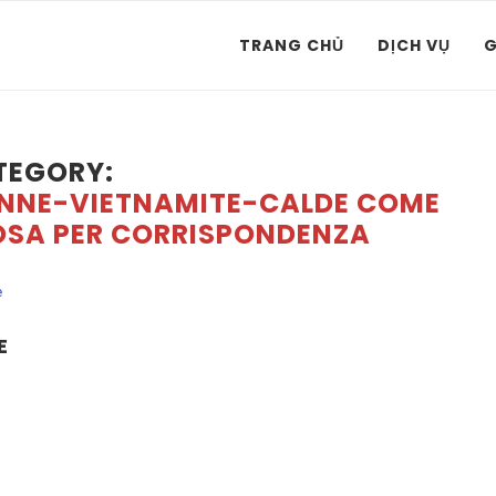
TRANG CHỦ
DỊCH VỤ
G
TEGORY:
NNE-VIETNAMITE-CALDE COME
OSA PER CORRISPONDENZA
e
E