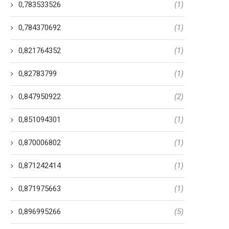
0,783533526
(1)
0,784370692
(1)
0,821764352
(1)
0,82783799
(1)
0,847950922
(2)
0,851094301
(1)
0,870006802
(1)
0,871242414
(1)
0,871975663
(1)
0,896995266
(5)