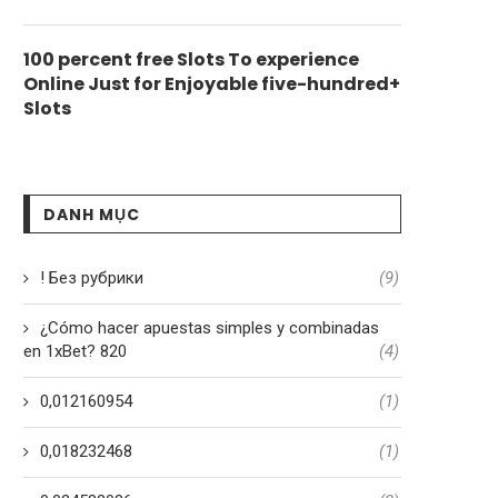
100 percent free Slots To experience
Online Just for Enjoyable five-hundred+
Slots
DANH MỤC
! Без рубрики
(9)
¿Cómo hacer apuestas simples y combinadas
en 1xBet? 820
(4)
0,012160954
(1)
0,018232468
(1)