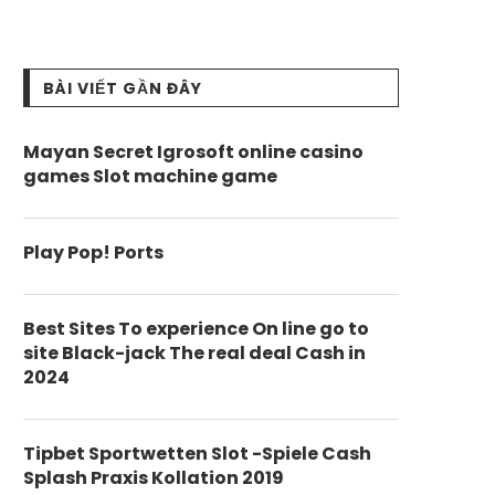
BÀI VIẾT GẦN ĐÂY
Mayan Secret Igrosoft online casino
games Slot machine game
Play Pop! Ports
Best Sites To experience On line go to
site Black-jack The real deal Cash in
2024
Tipbet Sportwetten Slot -Spiele Cash
Splash Praxis Kollation 2019