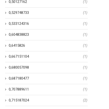
0,50127162
(1)
0,529748733
(1)
0,533124316
(1)
0,604838823
(1)
0,6415826
(1)
0,667151104
(1)
0,680057098
(1)
0,687180477
(1)
0,707889611
(1)
0,715187024
(2)