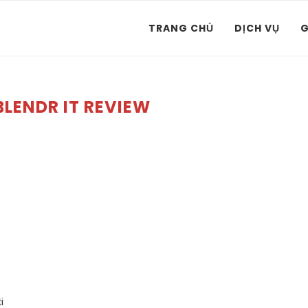
TRANG CHỦ
DỊCH VỤ
G
BLENDR IT REVIEW
i