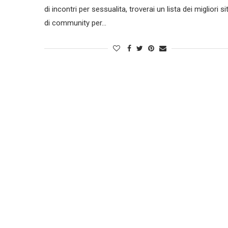
di incontri per sessualita, troverai un lista dei migliori sit
di community per…