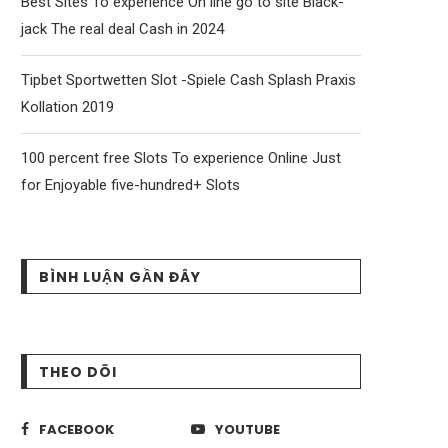
Best Sites To experience On line go to site Black-
jack The real deal Cash in 2024
Tipbet Sportwetten Slot -Spiele Cash Splash Praxis
Kollation 2019
100 percent free Slots To experience Online Just
for Enjoyable five-hundred+ Slots
BÌNH LUẬN GẦN ĐÂY
THEO DÕI
FACEBOOK
YOUTUBE