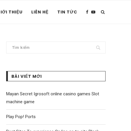
IỚI THIỆU
LIÊN HỆ
TIN TỨC
BÀI VIẾT MỚI
Mayan Secret Igrosoft online casino games Slot
machine game
Play Pop! Ports