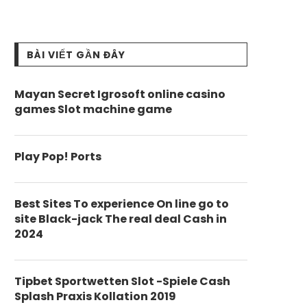
BÀI VIẾT GẦN ĐÂY
Mayan Secret Igrosoft online casino
games Slot machine game
Play Pop! Ports
Best Sites To experience On line go to
site Black-jack The real deal Cash in
2024
Tipbet Sportwetten Slot -Spiele Cash
Splash Praxis Kollation 2019