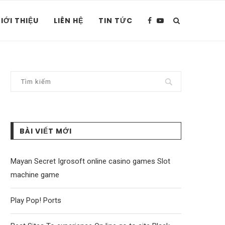
IỚI THIỆU
LIÊN HỆ
TIN TỨC
BÀI VIẾT MỚI
Mayan Secret Igrosoft online casino games Slot
machine game
Play Pop! Ports