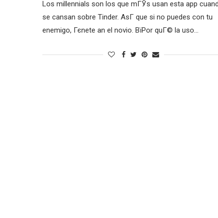
Los millennials son los que mГЎs usan esta app cuan
se cansan sobre Tinder. AsГ­ que si no puedes con tu
enemigo, Гєnete an el novio. ВїPor quГ© la uso…