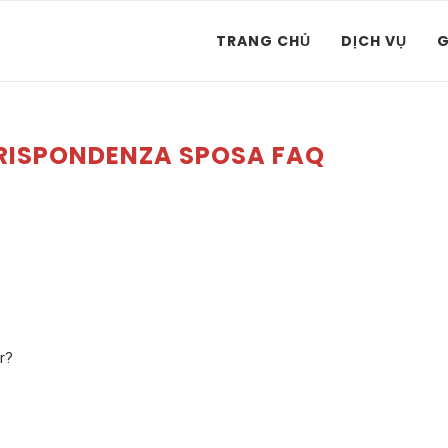
TRANG CHỦ
DỊCH VỤ
G
RISPONDENZA SPOSA FAQ
?
r?