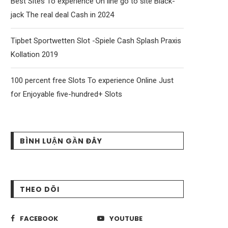
Best Sites To experience On line go to site Black-
jack The real deal Cash in 2024
Tipbet Sportwetten Slot -Spiele Cash Splash Praxis
Kollation 2019
100 percent free Slots To experience Online Just
for Enjoyable five-hundred+ Slots
BÌNH LUẬN GẦN ĐÂY
THEO DÕI
FACEBOOK
YOUTUBE