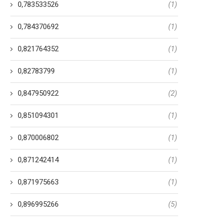
0,783533526
(1)
0,784370692
(1)
0,821764352
(1)
0,82783799
(1)
0,847950922
(2)
0,851094301
(1)
0,870006802
(1)
0,871242414
(1)
0,871975663
(1)
0,896995266
(5)