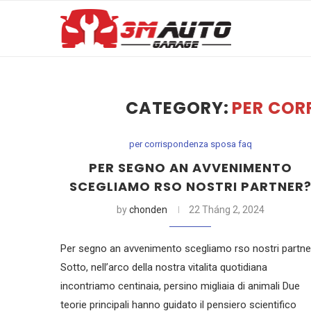
CATEGORY:
PER COR
per corrispondenza sposa faq
PER SEGNO AN AVVENIMENTO
SCEGLIAMO RSO NOSTRI PARTNER
by
chonden
22 Tháng 2, 2024
Per segno an avvenimento scegliamo rso nostri partne
Sotto, nell’arco della nostra vitalita quotidiana
incontriamo centinaia, persino migliaia di animali Due
teorie principali hanno guidato il pensiero scientifico