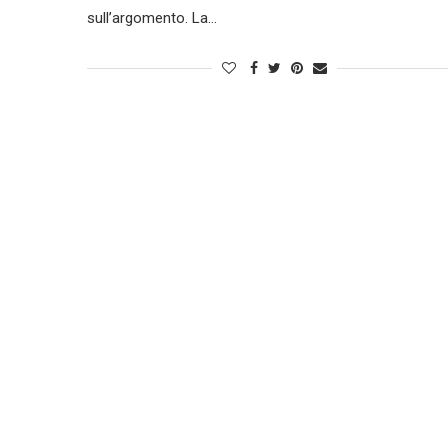
sull’argomento. La…