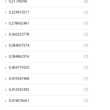
0,21736096
(2)
0,224513217
(1)
0,278602461
(1)
0,360225778
(1)
0,384057374
(1)
0,384862316
(1)
0,404719525
(1)
0,410547468
(1)
0,412922432
(1)
0,474076667
(1)