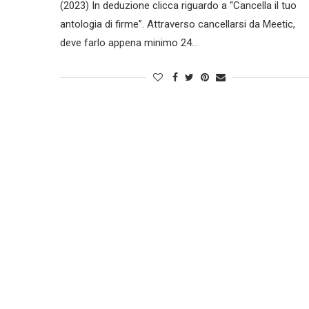
(2023) In deduzione clicca riguardo a “Cancella il tuo
antologia di firme”. Attraverso cancellarsi da Meetic,
deve farlo appena minimo 24…