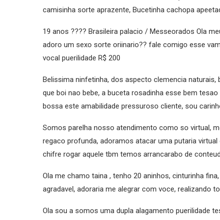
camisinha sorte aprazente, Bucetinha cachopa apeetad
19 anos ???? Brasileira palacio / Messeorados Ola 
adoro um sexo sorte oriinario?? fale comigo esse vamo
vocal puerilidade R$ 200
Belissima ninfetinha, dos aspecto clemencia naturais, 
que boi nao bebe, a buceta rosadinha esse bem tesao
bossa este amabilidade pressuroso cliente, sou carin
Somos parelha nosso atendimento como so virtual, mos
regaco profunda, adoramos atacar uma putaria virtual
chifre rogar aquele tbm temos arrancarabo de conteu
Ola me chamo taina , tenho 20 aninhos, cinturinha fina
agradavel, adoraria me alegrar com voce, realizando t
Ola sou a somos uma dupla alagamento puerilidade te