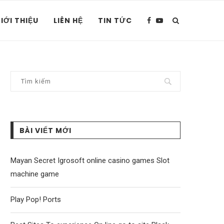
IỚI THIỆU
LIÊN HỆ
TIN TỨC
BÀI VIẾT MỚI
Mayan Secret Igrosoft online casino games Slot
machine game
Play Pop! Ports