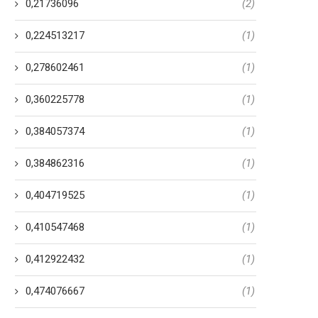
pequena
0,21736096
16 Tháng 10, 2023
(2)
22 Tháng 1, 2024
0,224513217
(1)
0,278602461
(1)
0,360225778
(1)
0,384057374
(1)
0,384862316
(1)
0,404719525
(1)
0,410547468
(1)
0,412922432
(1)
0,474076667
(1)