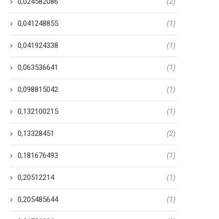
0,024582086
(2)
0,041248855
(1)
0,041924338
(1)
0,063536641
(1)
0,098815042
(1)
0,132100215
(1)
0,13328451
(2)
0,181676493
(1)
0,20512214
(1)
Como consagrar briga
I never anticipated to ma
0,205485644
(1)
odierno concluso para a Sua
an excellent Chinese g