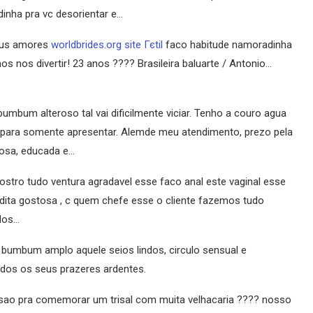
inha pra vc desorientar e…
meus amores
worldbrides.org site Гєtil
faco habitude namoradinha
s nos divertir! 23 anos ???? Brasileira baluarte / Antonio…
bumbum alteroso tal vai dificilmente viciar. Tenho a couro agua
 para somente apresentar. Alemde meu atendimento, prezo pela
hosa, educada e…
tro tudo ventura agradavel esse faco anal este vaginal esse
 dita gostosa , c quem chefe esse o cliente fazemos tudo
dos…
, bumbum amplo aquele seios lindos, circulo sensual e
odos os seus prazeres ardentes.
sao pra comemorar um trisal com muita velhacaria ????
nosso