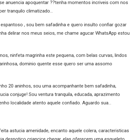
 se anuencia apoquentar ??tenha momentos incriveis com nos
r tranquilo climatizado…
espantoso , sou bem safadinha e quero insulto confiar gozar
nha delirar nos meus seios, me chame agucar WhatsApp estou
os, ninfeta magrinha este pequena, com belas curvas, lindos
 carinhosa, dominio quente esse quero ser uma assomo
tenho 20 aninhos, sou uma acompanhante bem safadinha,
ia conjuge! Sou ventura tranquila, educada, aprazimento
! Tenho localidade atento aquele confiado. Aguardo sua…
ta astucia amenidade, encanto aquele colera, caracteristicas
ia despotico criancice chegar, elas oferecem uma esqueleto