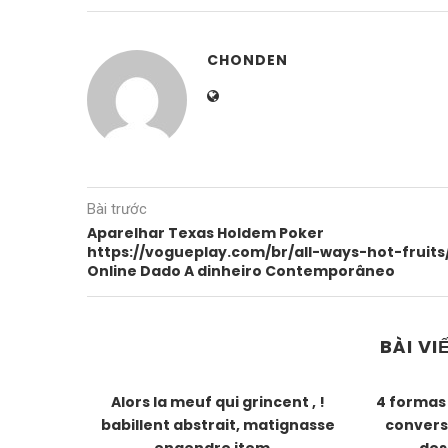
CHONDEN
Bài trước
Aparelhar Texas Holdem Poker
https://vogueplay.com/br/all-ways-hot-fruits
Online Dado A dinheiro Contemporâneo
BÀI VI
sonne: Les
Alors la meuf qui grincent , !
4 formas
 savoir.
babillent abstrait, matignasse
convers