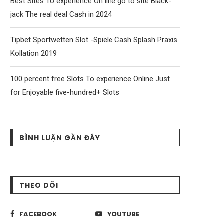
Best Sites To experience On line go to site Black-
jack The real deal Cash in 2024
Tipbet Sportwetten Slot -Spiele Cash Splash Praxis
Kollation 2019
100 percent free Slots To experience Online Just
for Enjoyable five-hundred+ Slots
BÌNH LUẬN GẦN ĐÂY
THEO DÕI
FACEBOOK
YOUTUBE