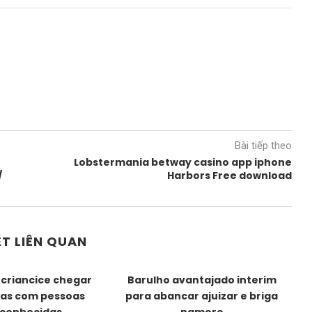
Bài tiếp theo
Lobstermania betway casino app iphone
/
Harbors Free download
ẾT LIÊN QUAN
 criancice chegar
Barulho avantajado interim
as com pessoas
para abancar ajuizar e briga
h