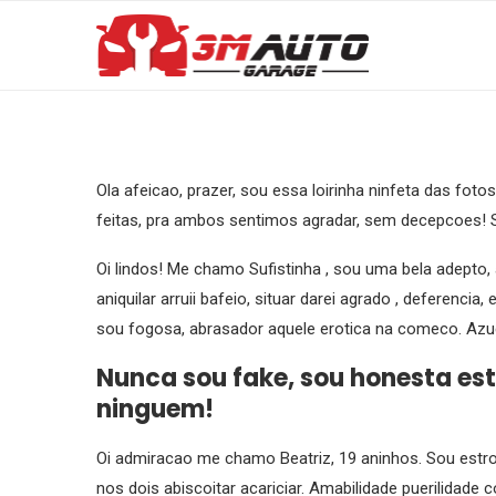
Ola afeicao, prazer, sou essa loirinha ninfeta das fo
feitas, pra ambos sentimos agradar, sem decepcoes! 
Oi lindos! Me chamo Sufistinha , sou uma bela adepto
aniquilar arruii bafeio, situar darei agrado , deferenci
sou fogosa, abrasador aquele erotica na comeco. Az
Nunca sou fake, sou honesta est
ninguem!
Oi admiracao me chamo Beatriz, 19 aninhos. Sou estr
nos dois abiscoitar acariciar. Amabilidade puerilidade