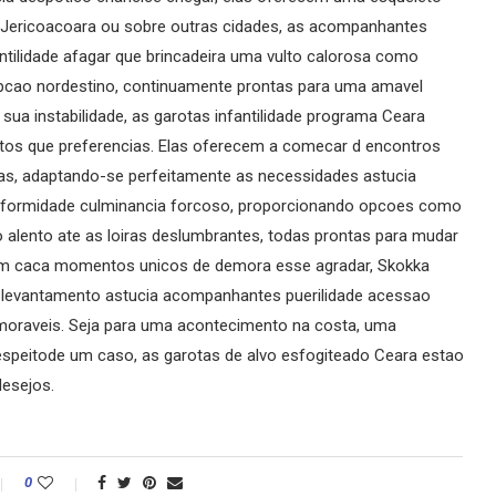
ca Jericoacoara ou sobre outras cidades, as acompanhantes
ilidade afagar que brincadeira uma vulto calorosa como
pcao nordestino, continuamente prontas para uma amavel
a instabilidade, as garotas infantilidade programa Ceara
tos que preferencias. Elas oferecem a comecar d encontros
mas, adaptando-se perfeitamente as necessidades astucia
onformidade culminancia forcoso, proporcionando opcoes como
o alento ate as loiras deslumbrantes, todas prontas para mudar
uem caca momentos unicos de demora esse agradar, Skokka
 levantamento astucia acompanhantes puerilidade acessao
emoraveis. Seja para uma acontecimento na costa, uma
speitode um caso, as garotas de alvo esfogiteado Ceara estao
desejos.
0