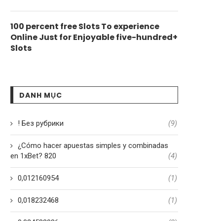
100 percent free Slots To experience
Online Just for Enjoyable five-hundred+
Slots
DANH MỤC
! Без рубрики
(9)
¿Cómo hacer apuestas simples y combinadas
en 1xBet? 820
(4)
0,012160954
(1)
0,018232468
(1)