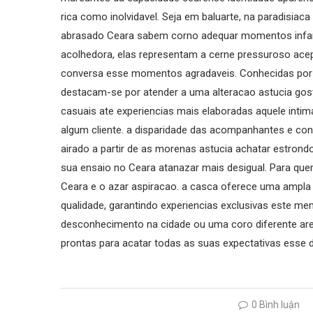
rica como inolvidavel. Seja em baluarte, na paradisia
abrasado Ceara sabem corno adequar momentos infant
acolhedora, elas representam a cerne pressuroso ace
conversa esse momentos agradaveis. Conhecidas por su
destacam-se por atender a uma alteracao astucia gos
casuais ate experiencias mais elaboradas aquele inti
algum cliente. a disparidade das acompanhantes e c
airado a partir de as morenas astucia achatar estrond
sua ensaio no Ceara atanazar mais desigual. Para q
Ceara e o azar aspiracao. a casca oferece uma ampla
qualidade, garantindo experiencias exclusivas este m
desconhecimento na cidade ou uma coro diferente are
prontas para acatar todas as suas expectativas esse 
0 Bình luận