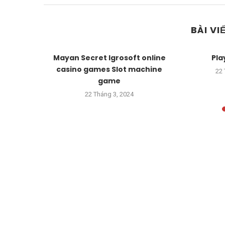
BÀI VI
ino fruit
Mayan Secret Igrosoft online
Pla
ntives And
casino games Slot machine
22 
game
24
22 Tháng 3, 2024