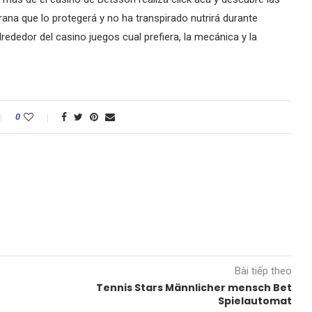
na que lo protegerá y no ha transpirado nutrirá durante
dedor del casino juegos cual prefiera, la mecánica y la
0
Bài tiếp theo
Tennis Stars Männlicher mensch Bet
Spielautomat