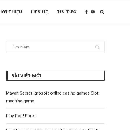
IỚI THIỆU
LIÊN HỆ
TIN TỨC
BÀI VIẾT MỚI
Mayan Secret Igrosoft online casino games Slot
machine game
Play Pop! Ports