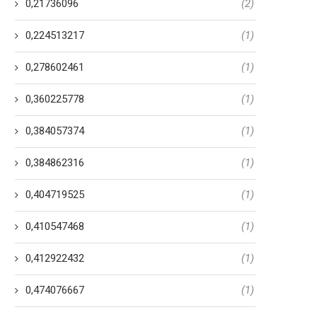
0,21736096
(2)
0,224513217
(1)
0,278602461
(1)
0,360225778
(1)
0,384057374
(1)
0,384862316
(1)
0,404719525
(1)
0,410547468
(1)
0,412922432
(1)
0,474076667
(1)