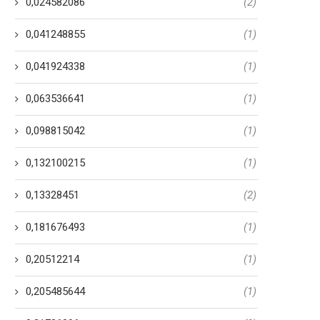
0,024582086
(2)
0,041248855
(1)
0,041924338
(1)
0,063536641
(1)
0,098815042
(1)
0,132100215
(1)
0,13328451
(2)
0,181676493
(1)
0,20512214
(1)
0,205485644
(1)