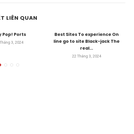
ẾT LIÊN QUAN
y Pop! Ports
Best Sites To experience On
line go to site Black-jack The
Tháng 3, 2024
real...
22 Tháng 3, 2024