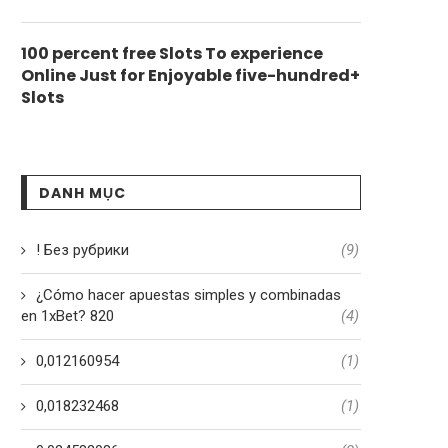
100 percent free Slots To experience
Online Just for Enjoyable five-hundred+
Slots
DANH MỤC
! Без рубрики
(9)
¿Cómo hacer apuestas simples y combinadas
en 1xBet? 820
(4)
0,012160954
(1)
0,018232468
(1)