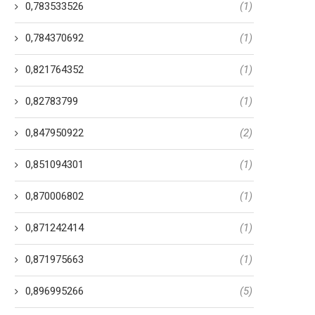
22 Tháng 3, 2024
22 Tháng 3, 2024
0,783533526
(1)
0,784370692
(1)
0,821764352
(1)
0,82783799
(1)
0,847950922
(2)
0,851094301
(1)
0,870006802
(1)
0,871242414
(1)
0,871975663
(1)
0,896995266
(5)