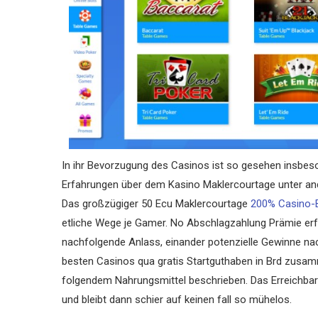
In ihr Bevorzugung des Casinos ist so gesehen insbe
Erfahrungen über dem Kasino Maklercourtage unter and
Das großzügiger 50 Ecu Maklercourtage
200% Casino-
etliche Wege je Gamer. No Abschlagzahlung Prämie erfo
nachfolgende Anlass, einander potenzielle Gewinne nach
besten Casinos qua gratis Startguthaben in Brd zusamm
folgendem Nahrungsmittel beschrieben. Das Erreichbar 
und bleibt dann schier auf keinen fall so mühelos.