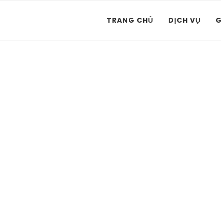
TRANG CHỦ
DỊCH VỤ
G