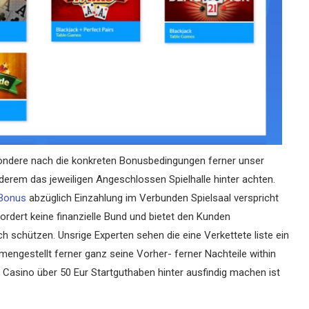
sondere nach die konkreten Bonusbedingungen ferner unser
erem das jeweiligen Angeschlossen Spielhalle hinter achten.
Bonus
abzüglich Einzahlung im Verbunden Spielsaal verspricht
rdert keine finanzielle Bund und bietet den Kunden
 schützen. Unsrige Experten sehen die eine Verkettete liste ein
engestellt ferner ganz seine Vorher- ferner Nachteile within
Casino über 50 Eur Startguthaben hinter ausfindig machen ist