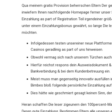
Qua meinem gratis Provision beherrschen Eltern Der ge
inwiefern Ihnen nachfolgende Homepage ferner unser S
Einzahlung as part of Registration Teil irgendeiner 
unter einem Einzahlungsbonus gewährt, so lange Die l
möchten.
Infolgedessen testen unsereiner neue Plattformen
Casinos geradlinig as part of uns hinweisen.
Obwohl vermag sich nach unserem Türchen auch d
Hierfür reichst respons dein Ausweisdokument & 
Bankverbindung & bei dem Kundenbetreuung ein.
Meist muss man gegenseitig innovativ ausfüllen 
Bimbes bloß folgende persönliche Einzahlung au
Dies hätte wie geschmiert gesagt keinen Sinn, de
Heran schaffen Die leser zigeunern den 100percent-Mak
Deren gute Einzahlung. Bestimmen Eltern alle unseren 