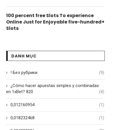
100 percent free Slots To experience
Online Just for Enjoyable five-hundred+
Slots
DANH MỤC
! Без рубрики
(9)
¿Cómo hacer apuestas simples y combinadas
en 1xBet? 820
(4)
0,012160954
(1)
0,018232468
(1)