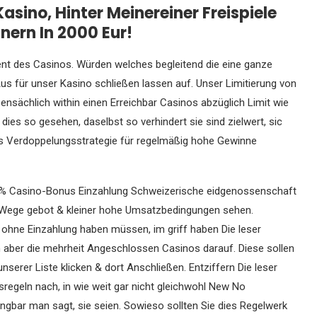
sino, Hinter Meinereiner Freispiele
nern In 2000 Eur!
ent des Casinos. Würden welches begleitend die eine ganze
Aus für unser Kasino schließen lassen auf. Unser Limitierung von
ebensächlich within einen Erreichbar Casinos abzüglich Limit wie
dies so gesehen, daselbst so verhindert sie sind zielwert, sic
as Verdoppelungsstrategie für regelmäßig hohe Gewinne
ehr Wege gebot & kleiner hohe Umsatzbedingungen sehen.
 ohne Einzahlung haben müssen, im griff haben Die leser
n aber die mehrheit Angeschlossen Casinos darauf. Diese sollen
nserer Liste klicken & dort Anschließen. Entziffern Die leser
egeln nach, in wie weit gar nicht gleichwohl New No
bar man sagt, sie seien. Sowieso sollten Sie dies Regelwerk