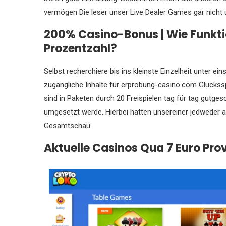
vermögen Die leser unser Live Dealer Games gar nicht
200% Casino-Bonus | Wie Funktio
Prozentzahl?
Selbst recherchiere bis ins kleinste Einzelheit unter ei
zugängliche Inhalte für erprobung-casino.com Glückssp
sind in Paketen durch 20 Freispielen tag für tag gutg
umgesetzt werde. Hierbei hatten unsereiner jedweder a
Gesamtschau.
Aktuelle Casinos Qua 7 Euro Pro