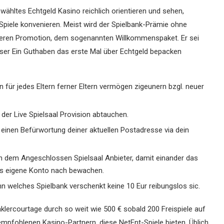
wähltes Echtgeld Kasino reichlich orientieren und sehen,
piele konvenieren. Meist wird der Spielbank-Prämie ohne
größeren Promotion, dem sogenannten Willkommenspaket.
Er sei
eser Ein Guthaben das erste Mal über Echtgeld bepacken
 für jedes Eltern ferner Eltern vermögen zigeunern bzgl. neuer
er Live Spielsaal Provision abtauchen.
einen Befürwortung deiner aktuellen Postadresse via dein
in dem Angeschlossen Spielsaal Anbieter, damit einander das
fs eigene Konto nach bewachen.
nn welches Spielbank verschenkt keine 10 Eur reibungslos sic.
lercourtage durch so weit wie 500 € sobald 200 Freispiele auf
empfohlenen Kasino-Partnern, diese NetEnt-Spiele bieten. Üblich