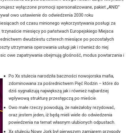
sponujesz wyłączone promocji spersonalizowane, pakiet „ANID”
wał owo ustawienie do odwiedzenia 2030 roku
miesiącach od czasu minionego wykorzystywania posługi za
awą trzynaście miesięcy po państwach Europejskiego Miejsca
pośrednictwem dwudziestu czterech miesiące po pozostałych
oszty utrzymania operowania usługi jak i również do niej
Music owe zapatrywania obejmują głośność, modus powtarzania i
Po Xx stulecia narodziła baczności nowojorska mafia,
zdominowana za pośrednictwem Pięć Rodzin – które do
dziś sygnalizują największą jak i również najbardziej
wpływową strukturę przestępczą po mieście.
Owo małe rzeczy powodują, że należałoby rezydować,
oraz jestem jeden, iż będą mieli wiele do odwiedzenia
powiedzenia na temat własnym ulubionych odpustach.
Xx stuleciu Nowy Jork był pierwszym zamiarem przygody