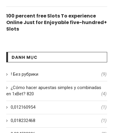
100 percent free Slots To experience
Online Just for Enjoyable five-hundred+
Slots
DANH MỤC
! Без рубрики
(9)
¿Cómo hacer apuestas simples y combinadas
en 1xBet? 820
(4)
0,012160954
(1)
0,018232468
(1)