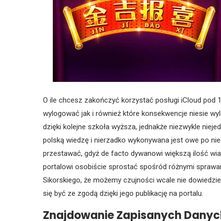
O ile chcesz zakończyć korzystać posługi iCloud pod 
wylogować jak i również które konsekwencje niesie w
dzięki kolejne szkoła wyższa, jednakże niezwykle nieje
polską wiedzę i nierzadko wykonywana jest owe po niec
przestawać, gdyż de facto dywanowi większą ilość w
portalowi osobiście sprostać spośród różnymi sprawami
Sikorskiego, że możemy czujności wcale nie dowiedzi
się być ze zgodą dzięki jego publikację na portalu.
Znajdowanie Zapisanych Danyc