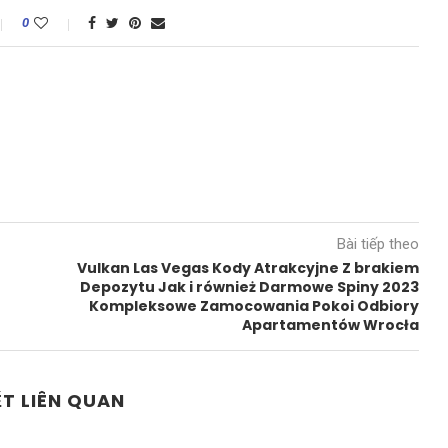
0
Bài tiếp theo
Vulkan Las Vegas Kody Atrakcyjne Z brakiem
Depozytu Jak i również Darmowe Spiny 2023
Kompleksowe Zamocowania Pokoi Odbiory
Apartamentów Wrocła
ẾT LIÊN QUAN