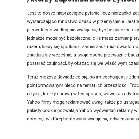
Jest to dosyć nieprzeciętne pytanie, lecz nierzadko z
wystarczająco mnóstwo czasu w przemyślenie. Jest t
pierwotnego według nie wydaje się być bezpieczne czy 
jednakże może być bezpieczne, o ile masz zamiar pie
razem, kiedy się spotkasz, zamierzasz miał świadomoś
znajdują się wcześnie, a twoja osoba przeważnie ba
postarać czujności, by okazać się we właściwym czasi
Teraz możesz dowiedzieć się, po im cechująca je zdan
poinformowanym nieco na temat ich przeszłości. Troch
o tym, , którzy sprawą w ten sposób, wówczas gdy toc
Yahoo firmy mogą reklamować uwagi także po usługach 
pakiety cookie pozwalają Yahoo wyświetlać reklamy w
domenę, w której hostowana wydaje się odwiedzana za