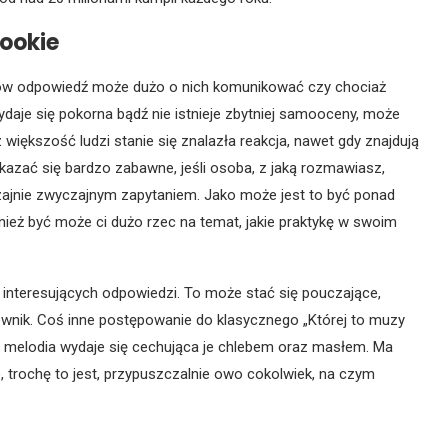
Cookie
gów odpowiedź może dużo o nich komunikować czy chociaż
daje się pokorna bądź nie istnieje zbytniej samooceny, może
większość ludzi stanie się znalazła reakcja, nawet gdy znajdują
azać się bardzo zabawne, jeśli osoba, z jaką rozmawiasz,
ajnie zwyczajnym zapytaniem. Jako może jest to być ponad
ównież być może ci dużo rzec na temat, jakie praktykę w swoim
interesujących odpowiedzi. To może stać się pouczające,
 pewnik. Coś inne postępowanie do klasycznego „Której to muzy
a melodia wydaje się cechująca je chlebem oraz masłem. Ma
 trochę to jest, przypuszczalnie owo cokolwiek, na czym