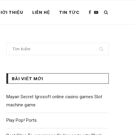
IỚI THIỆU
LIÊN HỆ
TIN TỨC
BÀI VIẾT MỚI
Mayan Secret Igrosoft online casino games Slot
machine game
Play Pop! Ports