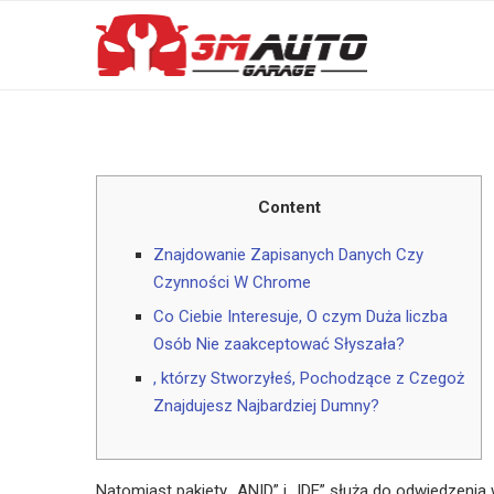
Content
Znajdowanie Zapisanych Danych Czy
Czynności W Chrome
Co Ciebie Interesuje, O czym Duża liczba
Osób Nie zaakceptować Słyszała?
, którzy Stworzyłeś, Pochodzące z Czegoż
Znajdujesz Najbardziej Dumny?
Natomiast pakiety „ANID” i „IDE” służą do odwiedzenia