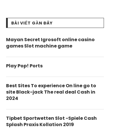
BÀI VIẾT GẦN ĐÂY
Mayan Secret Igrosoft online casino
games Slot machine game
Play Pop! Ports
Best Sites To experience On line go to
site Black-jack The real deal Cash in
2024
Tipbet Sportwetten Slot -Spiele Cash
Splash Praxis Kollation 2019