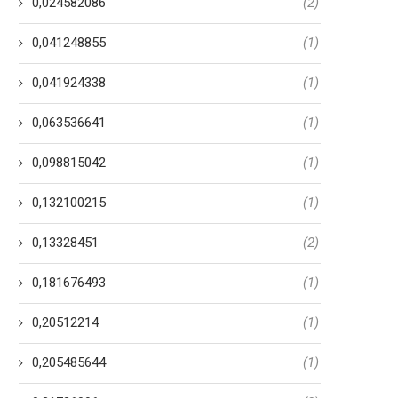
0,024582086
(2)
0,041248855
(1)
0,041924338
(1)
0,063536641
(1)
0,098815042
(1)
0,132100215
(1)
0,13328451
(2)
0,181676493
(1)
0,20512214
(1)
0,205485644
(1)