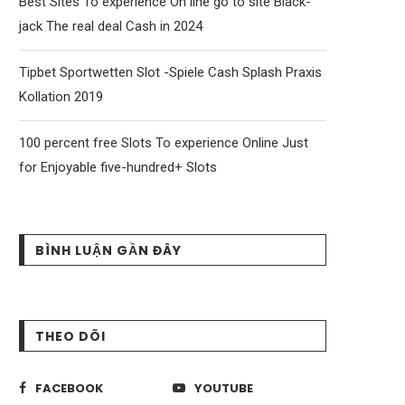
Best Sites To experience On line go to site Black-
jack The real deal Cash in 2024
Tipbet Sportwetten Slot -Spiele Cash Splash Praxis
Kollation 2019
100 percent free Slots To experience Online Just
for Enjoyable five-hundred+ Slots
BÌNH LUẬN GẦN ĐÂY
THEO DÕI
FACEBOOK
YOUTUBE