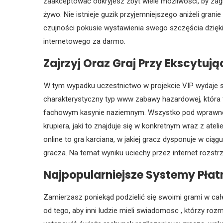
zaakceptować odkryjesz zbyt wiele możliwości, by zag
żywo. Nie istnieje guzik przyjemniejszego aniżeli gra
czujności pokusie wystawienia swego szczęścia dzięki 
internetowego za darmo.
Zajrzyj Oraz Graj Przy Ekscytu
W tym wypadku uczestnictwo w projekcie VIP wydaje s
charakterystyczny typ www zabawy hazardowej, która 
fachowym kasynie naziemnym. Wszystko pod wprawnej 
krupiera, jaki to znajduje się w konkretnym wraz z ate
online to gra karciana, w jakiej gracz dysponuje w cią
gracza. Na temat wyniku uciechy przez internet rozstr
Najpopularniejsze Systemy Płat
Zamierzasz poniekąd podzielić się swoimi grami w cał
od tego, aby inni ludzie mieli swiadomosc , którzy ro