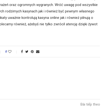
h wrażeń oraz ogromnych wygranych. Wróć uwagę pod wszystkie
zych rodzimych kasynach jak i również być pewnym własnego
katy uważnie kontrolują kasyna online jak i również pilnują o
lecamy również, ażebyś nie tylko zwrócił atencję dzięki żywot
0
Bài tiếp theo