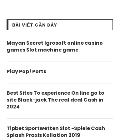
BÀI VIẾT GẦN ĐÂY
Mayan Secret Igrosoft online casino
games Slot machine game
Play Pop! Ports
Best Sites To experience On line go to
site Black-jack The real deal Cash in
2024
Tipbet Sportwetten Slot -Spiele Cash
Splash Praxis Kollation 2019