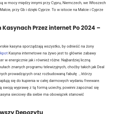
cje są w mocy między innymi przy Cypru, Niemczech, we Włoszech
Malcie, przy Gb i dzięki Cyprze. To w istocie na Malcie i Cyprze
 Kasynach Przez internet Po 2024 –
torskie kasyna sporządzają wszystko, by odnieść na żony
kpot
Kasyna internetowe na żywo jest to głównie zabawy
er w energicznie jak i również różne. Najbardziej liczną
mułach znanych programu telewizyjnych, choćby takich jak Deal
nych prowadzących oraz rozbudowaną fabułę . , którzy
ajdują się do kupienia w całej darmowych wydaniu freeware.
ją swoją wyprawę z tą formą uciechy, powinni zapoznać się
kasyna sieciowy dla siebie ma obowiązek stanowić
ąwszy Depozytu