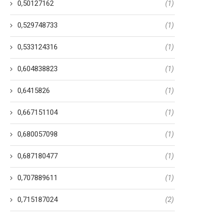
0,50127162
(1)
0,529748733
(1)
0,533124316
(1)
0,604838823
(1)
0,6415826
(1)
0,667151104
(1)
0,680057098
(1)
0,687180477
(1)
0,707889611
(1)
0,715187024
(2)