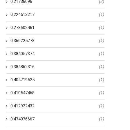
0,21736096
(2)
0,224513217
(1)
0,278602461
(1)
0,360225778
(1)
0,384057374
(1)
0,384862316
(1)
0,404719525
(1)
0,410547468
(1)
0,412922432
(1)
0,474076667
(1)