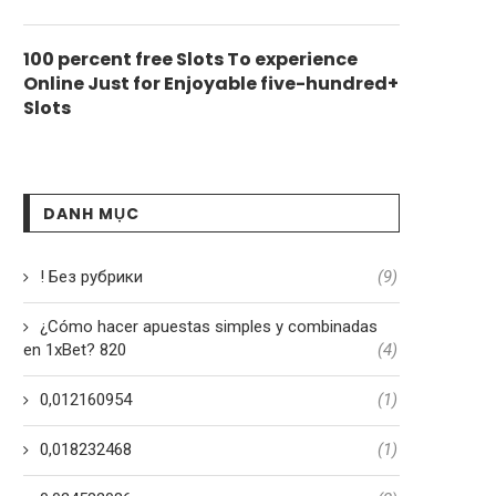
100 percent free Slots To experience
Online Just for Enjoyable five-hundred+
Slots
DANH MỤC
! Без рубрики
(9)
¿Cómo hacer apuestas simples y combinadas
en 1xBet? 820
(4)
0,012160954
(1)
0,018232468
(1)