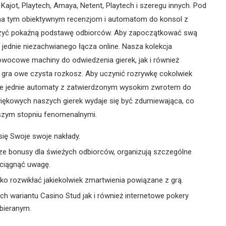
ajot, Playtech, Amaya, Netent, Playtech i szeregu innych. Pod
że na tym obiektywnym recenzjom i automatom do konsol z
orzyć pokaźną podstawę odbiorców. Aby zapoczątkować swą
jednie niezachwianego łącza online.
Nasza kolekcja
owocowe machiny do odwiedzenia gierek, jak i również
 gra owe czysta rozkosz. Aby uczynić rozrywkę cokolwiek
ruje jednie automaty z zatwierdzonym wysokim zwrotem do
iękowych naszych gierek wydaje się być zdumiewająca, co
szym stopniu fenomenalnymi.
się Swoje swoje nakłady.
ze bonusy dla świeżych odbiorców, organizują szczególne
zyciągnąć uwagę.
dko rozwikłać jakiekolwiek zmartwienia powiązane z grą.
 wariantu Casino Stud jak i również internetowe pokery
bieranym.