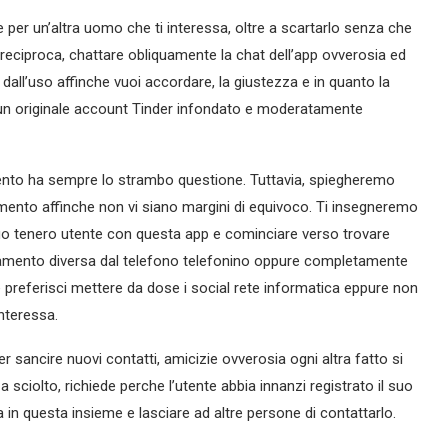
re per un’altra uomo che ti interessa, oltre a scartarlo senza che
 reciproca, chattare obliquamente la chat dell’app ovverosia ed
all’uso affinche vuoi accordare, la giustezza e in quanto la
un originale account Tinder infondato e moderatamente
nto ha sempre lo strambo questione. Tuttavia, spiegheremo
nto affinche non vi siano margini di equivoco. Ti insegneremo
 tuo tenero utente con questa app e cominciare verso trovare
amento diversa dal telefono telefonino oppure completamente
preferisci mettere da dose i social rete informatica eppure non
nteressa.
r sancire nuovi contatti, amicizie ovverosia ogni altra fatto si
za sciolto, richiede perche l’utente abbia innanzi registrato il suo
a in questa insieme e lasciare ad altre persone di contattarlo.