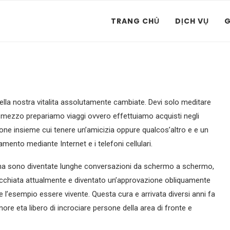
TRANG CHỦ
DỊCH VỤ
G
lla nostra vitalita assolutamente cambiate. Devi solo meditare
so mezzo prepariamo viaggi ovvero effettuiamo acquisti negli
sone insieme cui tenere un’amicizia oppure qualcos’altro e e un
ento mediante Internet e i telefoni cellulari.
sona sono diventate lunghe conversazioni da schermo a schermo,
occhiata attualmente e diventato un’approvazione obliquamente
l’esempio essere vivente. Questa cura e arrivata diversi anni fa
e eta libero di incrociare persone della area di fronte e