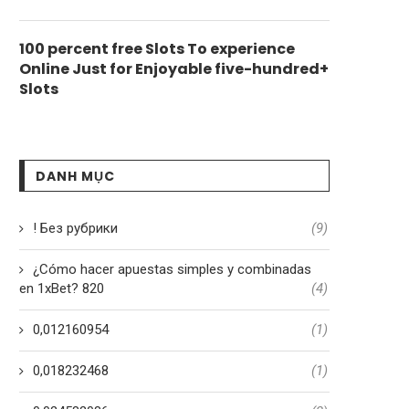
100 percent free Slots To experience
Online Just for Enjoyable five-hundred+
Slots
DANH MỤC
! Без рубрики
(9)
¿Cómo hacer apuestas simples y combinadas
en 1xBet? 820
(4)
0,012160954
(1)
0,018232468
(1)