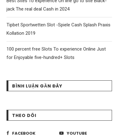
Best Sites To experience On line go to site Black-
jack The real deal Cash in 2024
Tipbet Sportwetten Slot -Spiele Cash Splash Praxis
Kollation 2019
100 percent free Slots To experience Online Just
for Enjoyable five-hundred+ Slots
BÌNH LUẬN GẦN ĐÂY
THEO DÕI
FACEBOOK
YOUTUBE