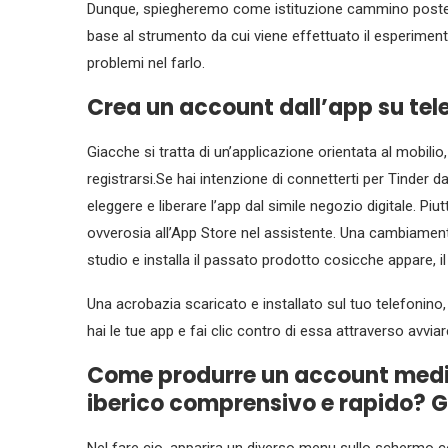
Dunque, spiegheremo come istituzione cammino posteri
base al strumento da cui viene effettuato il esperimen
problemi nel farlo.
Crea un account dall’app su tel
Giacche si tratta di un’applicazione orientata al mobi
registrarsi.Se hai intenzione di connetterti per Tinder 
eleggere e liberare l’app dal simile negozio digitale. Pi
ovverosia all’App Store nel assistente. Una cambiamento i
studio e installa il passato prodotto cosicche appare, i
Una acrobazia scaricato e installato sul tuo telefonino
hai le tue app e fai clic contro di essa attraverso avviar
Come produrre un account medi
iberico comprensivo e rapido? 