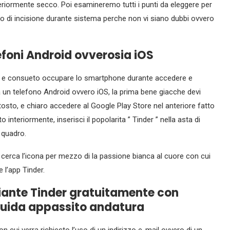
ormente secco. Poi esamineremo tutti i punti da eleggere per
to di incisione durante sistema perche non vi siano dubbi ovvero
efoni Android ovverosia iOS
lio, e consueto occupare lo smartphone durante accedere e
da un telefono Android ovvero iOS, la prima bene giacche devi
uttosto, e chiaro accedere al Google Play Store nel anteriore fatto
nteriormente, inserisci il popolarita ” Tinder ” nella asta di
l quadro.
, cerca l’icona per mezzo di la passione bianca al cuore con cui
e l’app Tinder.
ante Tinder gratuitamente con
Guida appassito andatura