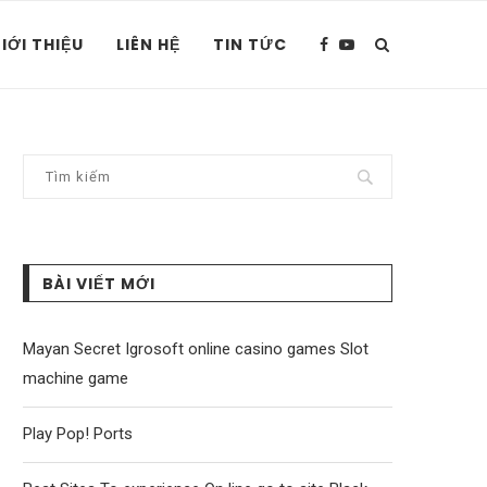
IỚI THIỆU
LIÊN HỆ
TIN TỨC
BÀI VIẾT MỚI
Mayan Secret Igrosoft online casino games Slot
machine game
Play Pop! Ports