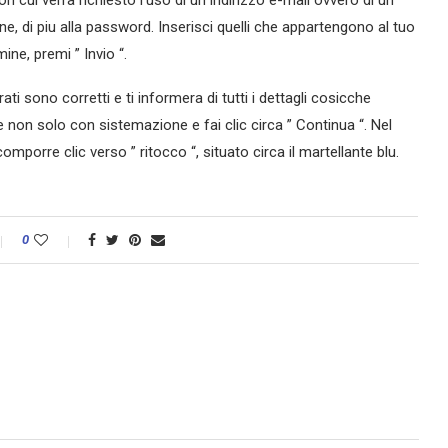
 cui verra richiesto l’uso di un indirizzo e-mail ovvero di un
ne, di piu alla password. Inserisci quelli che appartengono al tuo
ine, premi ” Invio “.
rati sono corretti e ti informera di tutti i dettagli cosicche
 non solo con sistemazione e fai clic circa ” Continua “. Nel
porre clic verso ” ritocco “, situato circa il martellante blu.
0