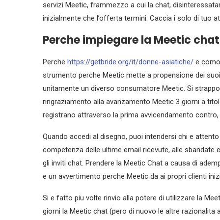
servizi Meetic, frammezzo a cui la chat, disinteressatam
inizialmente che l’offerta termini. Caccia i solo di tuo a
Perche impiegare la Meetic chat
Perche
https://getbride.org/it/donne-asiatiche/
e comodo
strumento perche Meetic mette a propensione dei suoi
unitamente un diverso consumatore Meetic. Si strappo di
ringraziamento alla avanzamento Meetic 3 giorni a titolo
registrano attraverso la prima avvicendamento contro, 
Quando accedi al disegno, puoi intendersi chi e attento
competenza delle ultime email ricevute, alle sbandate ed
gli inviti chat. Prendere la Meetic Chat a causa di ade
e un avvertimento perche Meetic da ai propri clienti iniz
Si e fatto piu volte rinvio alla potere di utilizzare la M
giorni la Meetic chat (pero di nuovo le altre razionalita 