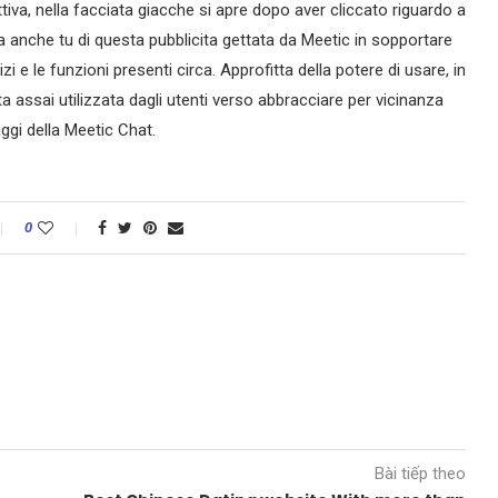
tiva, nella facciata giacche si apre dopo aver cliccato riguardo a
fitta anche tu di questa pubblicita gettata da Meetic in sopportare
vizi e le funzioni presenti circa. Approfitta della potere di usare, in
a assai utilizzata dagli utenti verso abbracciare per vicinanza
aggi della Meetic Chat.
0
Bài tiếp theo