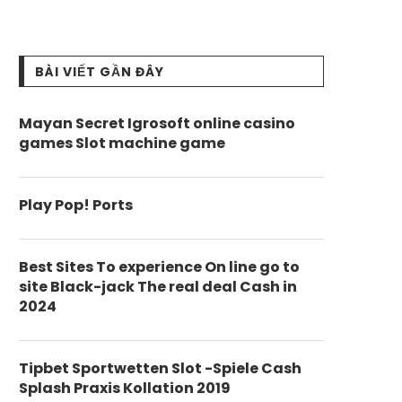
BÀI VIẾT GẦN ĐÂY
Mayan Secret Igrosoft online casino
games Slot machine game
Play Pop! Ports
Best Sites To experience On line go to
site Black-jack The real deal Cash in
2024
Tipbet Sportwetten Slot -Spiele Cash
Splash Praxis Kollation 2019