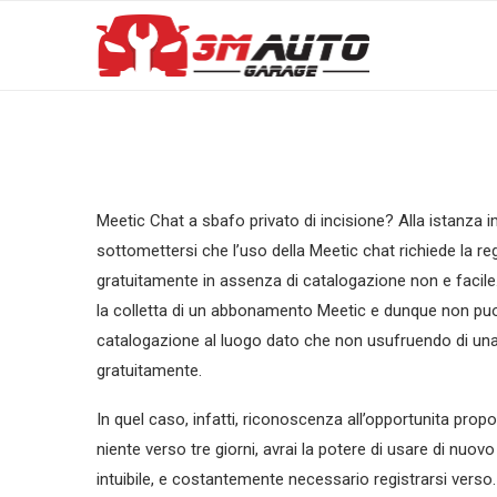
Meetic Chat a sbafo privato di incisione? Alla istanza
sottomettersi che l’uso della Meetic chat richiede la r
gratuitamente in assenza di catalogazione non e facile. 
la colletta di un abbonamento Meetic e dunque non puo
catalogazione al luogo dato che non usufruendo di un
gratuitamente.
In quel caso, infatti, riconoscenza all’opportunita propo
niente verso tre giorni, avrai la potere di usare di nuov
intuibile, e costantemente necessario registrarsi vers