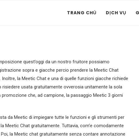
TRANG CHỦ
DỊCH VỤ
G
 imposizione quest’oggi da un nostro fruitore possiamo
egistrazione sopra e giacche percio prendere la Meetic Chat
Inoltre, la Meetic Chat e una di quelle funzioni giacche richiede
 risiedere usata gratuitamente ovverosia unitamente la sola
a promozione che, ad campione, la passaggio Meetic 3 giorni
sta da Meetic di impiegare tutte le funzioni e gli strumenti per
o la Meetic Chat gratuitamente.
Tuttavia, com’e comodamente
o. Poi, la Meetic chat gratuitamente senza contare annotazione