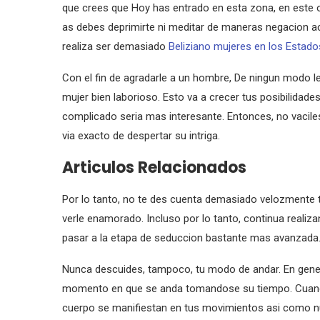
que crees que Hoy has entrado en esta zona, en este 
as debes deprimirte ni meditar de maneras negacion ac
realiza ser demasiado
Beliziano mujeres en los Estad
Con el fin de agradarle a un hombre, De ningun modo l
mujer bien laborioso. Esto va a crecer tus posibilidades
complicado seri­a mas interesante. Entonces, no vacil
vi­a exacto de despertar su intriga.
Articulos Relacionados
Por lo tanto, no te des cuenta demasiado velozmente t
verle enamorado. Incluso por lo tanto, continua reali
pasar a la etapa de seduccion bastante mas avanzada
Nunca descuides, tampoco, tu modo de andar. En gene
momento en que se anda tomandose su tiempo. Cuando
cuerpo se manifiestan en tus movimientos asi­ como nun