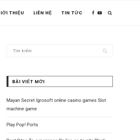
IỚI THIỆU
LIÊN HỆ
TIN TỨC
BÀI VIẾT MỚI
Mayan Secret Igrosoft online casino games Slot
machine game
Play Pop! Ports