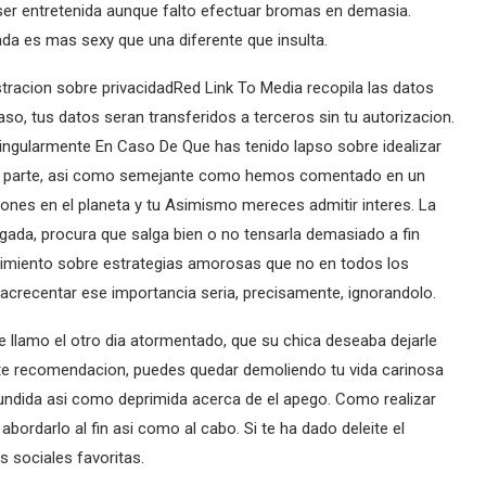
ser entretenida aunque falto efectuar bromas en demasia.
da es mas sexy que una diferente que insulta.
tracion sobre privacidadRed Link To Media recopila las datos
o, tus datos seran transferidos a terceros sin tu autorizacion.
 singularmente En Caso De Que has tenido lapso sobre idealizar
te parte, asi­ como semejante como hemos comentado en un
es en el planeta y tu Asimismo mereces admitir interes. La
esgada, procura que salga bien o no tensarla demasiado a fin
nimiento sobre estrategias amorosas que no en todos los
crecentar ese importancia seri­a, precisamente, ignorandolo.
 llamo el otro dia atormentado, que su chica deseaba dejarle
te recomendacion, puedes quedar demoliendo tu vida carinosa
undida asi­ como deprimida acerca de el apego. Como realizar
ordarlo al fin asi­ como al cabo. Si te ha dado deleite el
s sociales favoritas.