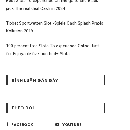
Best Sites To experience On line go to site Black-
jack The real deal Cash in 2024
Tipbet Sportwetten Slot -Spiele Cash Splash Praxis
Kollation 2019
100 percent free Slots To experience Online Just
for Enjoyable five-hundred+ Slots
BÌNH LUẬN GẦN ĐÂY
THEO DÕI
FACEBOOK
YOUTUBE