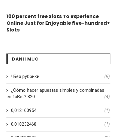
100 percent free Slots To experience
Online Just for Enjoyable five-hundred+
Slots
DANH MỤC
! Без рубрики
(9)
¿Cómo hacer apuestas simples y combinadas
en 1xBet? 820
(4)
0,012160954
(1)
0,018232468
(1)