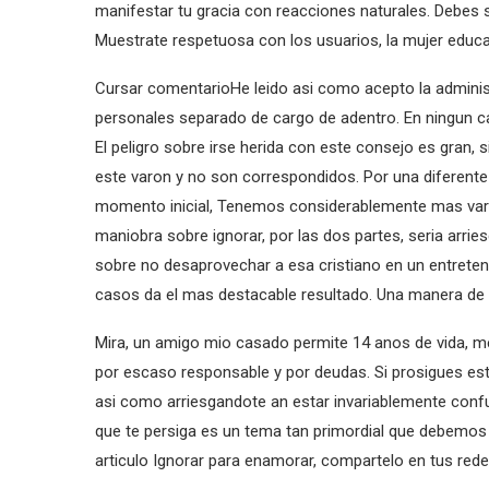
manifestar tu gracia con reacciones naturales. Debes 
Muestrate respetuosa con los usuarios, la mujer educa
Cursar comentarioHe leido asi­ como acepto la adminis
personales separado de cargo de adentro. En ningun cas
El peligro sobre irse herida con este consejo es gran,
este varon y no son correspondidos. Por una diferen
momento inicial, Tenemos considerablemente mas varon
maniobra sobre ignorar, por las dos partes, seri­a arri
sobre no desaprovechar a esa cristiano en un entrete
casos da el mas destacable resultado. Una manera de a
Mira, un amigo mio casado permite 14 anos de vida, me
por escaso responsable y por deudas. Si prosigues es
asi­ como arriesgandote an estar invariablemente conf
que te persiga es un tema tan primordial que debemos ab
articulo Ignorar para enamorar, compartelo en tus rede