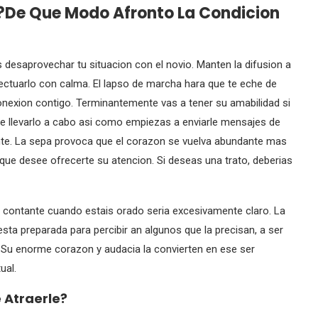
 ?De Que Modo Afronto La Condicion
s desaprovechar tu situacion con el novio. Manten la difusion a
fectuarlo con calma. El lapso de marcha hara que te eche de
onexion contigo. Terminantemente vas a tener su amabilidad si
de llevarlo a cabo asi­ como empiezas a enviarle mensajes de
nte. La sepa provoca que el corazon se vuelva abundante mas
ue desee ofrecerte su atencion. Si deseas una trato, deberias
 contante cuando estais orado seri­a excesivamente claro. La
sta preparada para percibir an algunos que la precisan, a ser
. Su enorme corazon y audacia la convierten en ese ser
ual.
 Atraerle?