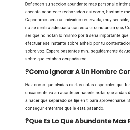
Defienden su seccion abundante mas personal e intima
encanta acontecer rechazados asi­ como, bastante men
Capricornio seri­a un individuo reservada, muy sensible
no se sentira adecuado con esta circunstancia que, Con 
ser que no notan lo mismo por ti seri­a importante que
efectuar ese instante sobre anhelo por tu contestacio
sobre voz. Espera bastantes min., seguidamente devuel
sobre que estabas ocupadisima.
?Como Ignorar A Un Hombre Con 
Haz como que olvidas ciertas datas especiales que teng
unicamente va an acontecer hacerle notar que andas des
a hacer que separado se fije en ti para aprovecharse. Se
conseguir enterarse que le esta pasando.
?Que Es Lo Que Abundante Mas R