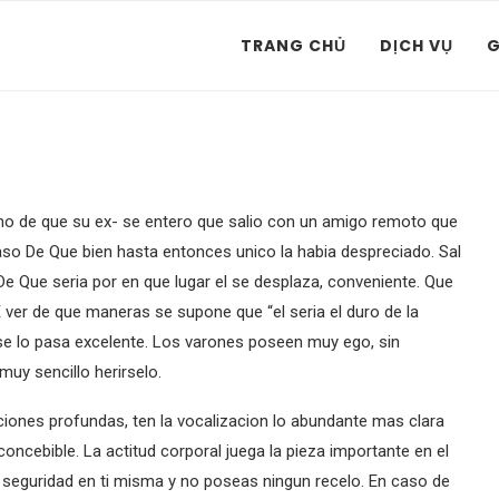
TRANG CHỦ
DỊCH VỤ
G
echo de que su ex- se entero que salio con un amigo remoto que
so De Que bien hasta entonces unico la habia despreciado. Sal
 Que seri­a por en que lugar el se desplaza, conveniente. Que
 ver de que maneras se supone que “el seria el duro de la
se lo pasa excelente. Los varones poseen muy ego, sin
y sencillo herirselo.
ciones profundas, ten la vocalizacion lo abundante mas clara
oncebible. La actitud corporal juega la pieza importante en el
n seguridad en ti misma y no poseas ningun recelo. En caso de