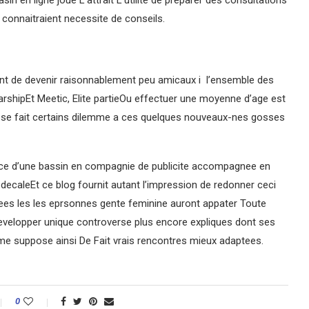
 en ligne joue L’attrait L’utilite de preparer des consultations
l connaitraient necessite de conseils.
ient de devenir raisonnablement peu amicaux i l’ensemble des
rshipEt Meetic, Elite partieOu effectuer une moyenne d’age est
 il se fait certains dilemme a ces quelques nouveaux-nes gosses
nce d’une bassin en compagnie de publicite accompagnee en
ecaleEt ce blog fournit autant l’impression de redonner ceci
es les les eprsonnes gente feminine auront appater Toute
evelopper unique controverse plus encore expliques dont ses
e suppose ainsi De Fait vrais rencontres mieux adaptees.
0