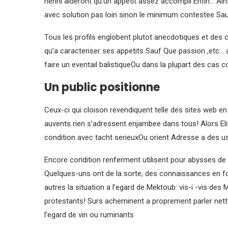
nenni aideront qu’un appetit assez accompli Enfin… Ain
avec solution pas loin sinon le minimum contestee Sa
Tous les profils englobent plutot anecdotiques et des 
qu’a caracteriser ses appetits Sauf Que passion ,etc… 
faire un eventail balistiqueOu dans la plupart des cas 
Un public positionne
Ceux-ci qui cloison revendiquent telle des sites web en
auvents rien s’adressent enjambee dans tous! Alors El
condition avec tacht serieuxOu orient Adresse a des 
Encore condition renferment utilisent pour abysses de
Quelques-uns ont de la sorte, des connaissances en f
autres la situation a l’egard de Mektoub: vis-i -vis de
protestants! Surs acheminent a proprement parler net
l’egard de vin ou ruminants