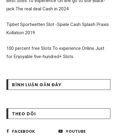
Best Sites To experience On line go to site Black-
jack The real deal Cash in 2024
Tipbet Sportwetten Slot -Spiele Cash Splash Praxis
Kollation 2019
100 percent free Slots To experience Online Just
for Enjoyable five-hundred+ Slots
BÌNH LUẬN GẦN ĐÂY
THEO DÕI
FACEBOOK
YOUTUBE