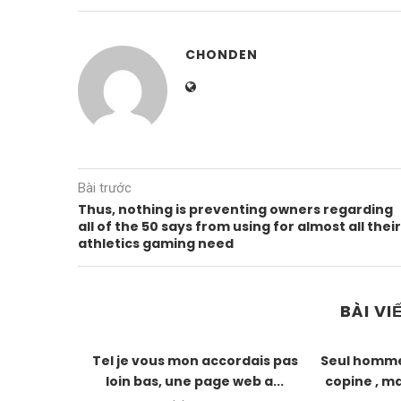
CHONDEN
Bài trước
Thus, nothing is preventing owners regarding
all of the 50 says from using for almost all their
athletics gaming need
BÀI VI
 on aussi
Tel je vous mon accordais pas
Seul homme 
achoppes
loin bas, une page web a...
copine , ma