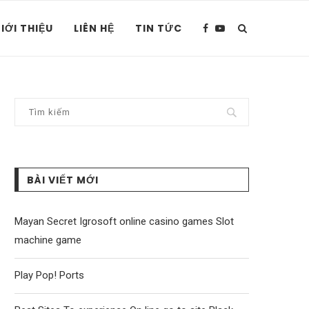
IỚI THIỆU
LIÊN HỆ
TIN TỨC
BÀI VIẾT MỚI
Mayan Secret Igrosoft online casino games Slot
machine game
Play Pop! Ports