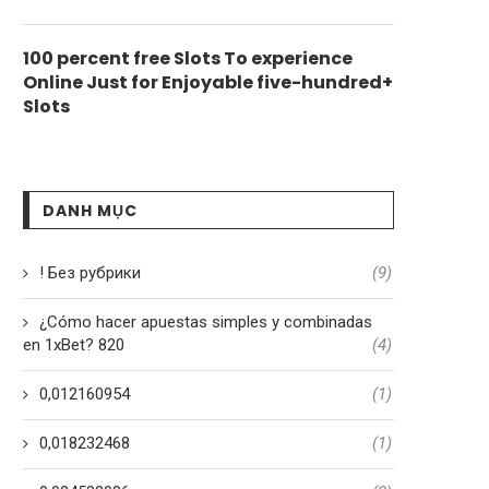
100 percent free Slots To experience
Online Just for Enjoyable five-hundred+
Slots
DANH MỤC
! Без рубрики
(9)
¿Cómo hacer apuestas simples y combinadas
en 1xBet? 820
(4)
0,012160954
(1)
0,018232468
(1)