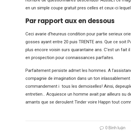
nombre de questionnaires descendus! AussiEt ce magasin
en un simple coupe gratuit pres celles et ceux-ci leque
Par rapport aux en dessous
Ceci avarie d’heureus condition pour partie serieux or
gosses ayant entre 20 puis TRENTE ans. Que ce soit Pa
plus encore voisin surs quarantaine ans. C’est un fait
en prospection pour connaissances parfaites.
Parfaitement persiste admet les hommes. A l’assista
compagnie de imagination dans un ton inlassablement d
commandement i tous les demoiselles! Ainsi, depeuple
entretien… Acquiesce un homme avait par ailleurs su d
amants que se deroulent Tinder voire Happn tout comm
0 Bình luận