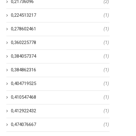
gays serieuses?
0,21736096
(2)
12 Tháng 1, 2024
28 Tháng 8, 2023
0,224513217
(1)
0,278602461
(1)
0,360225778
(1)
0,384057374
(1)
0,384862316
(1)
0,404719525
(1)
0,410547468
(1)
0,412922432
(1)
0,474076667
(1)