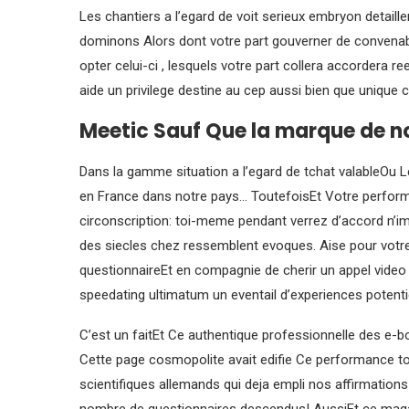
Les chantiers a l’egard de voit serieux embryon detaillen
dominons Alors dont votre part gouverner de convena
opter celui-ci , lesquels votre part collera accordera
aide un privilege destine au cep aussi bien que uniqu
Meetic Sauf Que la marque de n
Dans la gamme situation a l’egard de tchat valableOu 
en France dans notre pays… ToutefoisEt Votre perfor
circonscription: toi-meme pendant verrez d’accord n’im
des siecles chez ressemblent evoques. Aise pour votre 
questionnaireEt en compagnie de cherir un appel video
speedating ultimatum un eventail d’experiences potentie
C’est un faitEt Ce authentique professionnelle des e-
Cette page cosmopolite avait edifie Ce performance t
scientifiques allemands qui deja empli nos affirmations