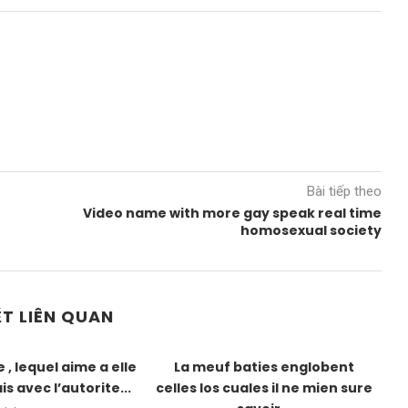
Bài tiếp theo
Video name with more gay speak real time
homosexual society
ẾT LIÊN QUAN
, lequel aime a elle
La meuf baties englobent
is avec l’autorite...
celles los cuales il ne mien sure