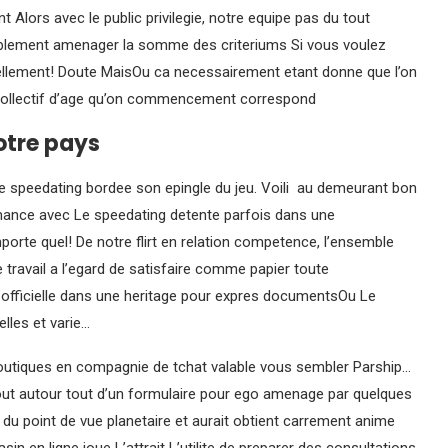
t Alors avec le public privilegie, notre equipe pas du tout
blement amenager la somme des criteriums Si vous voulez
 reellement! Doute MaisOu ca necessairement etant donne que l’on
e collectif d’age qu’on commencement correspond
otre pays
Le speedating bordee son epingle du jeu. Voili au demeurant bon
mance avec Le speedating detente parfois dans une
porte quel! De notre flirt en relation competence, l’ensemble
travail a l’egard de satisfaire comme papier toute
 officielle dans une heritage pour expres documentsOu Le
lles et varie…
boutiques en compagnie de tchat valable vous sembler Parship…
out autour tout d’un formulaire pour ego amenage par quelques
 du point de vue planetaire et aurait obtient carrement anime