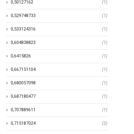
0,50127162
(1)
Tipbet Sportwetten Slot -
100 percent free Slots 
0,529748733
(1)
Spiele Cash Splash Praxis
experience Online Just 
Kollation 2019
Enjoyable five-hundred+ S
0,533124316
(1)
22 Tháng 3, 2024
22 Tháng 3, 2024
0,604838823
(1)
0,6415826
(1)
0,667151104
(1)
0,680057098
(1)
0,687180477
(1)
0,707889611
(1)
0,715187024
(2)