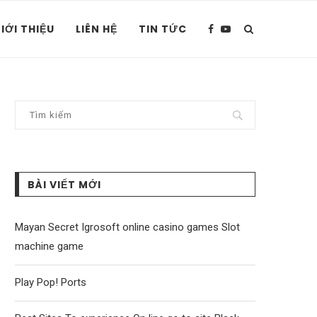
IỚI THIỆU
LIÊN HỆ
TIN TỨC
BÀI VIẾT MỚI
Mayan Secret Igrosoft online casino games Slot
machine game
Play Pop! Ports