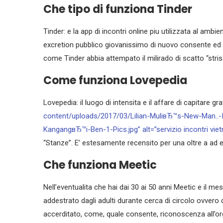
Che tipo di funziona Tinder
Tinder: e la app di incontri online piu utilizzata al ambi
excretion pubblico giovanissimo di nuovo consente ed di
come Tinder abbia attempato il milirado di scatto “strisc
Come funziona Lovepedia
Lovepedia: il luogo di intensita e il affare di capitare gra
content/uploads/2017/03/Lilian-MuliвЂ™s-New-Man..
KangangвЂ™i-Ben-1-Pics.jpg” alt=”servizio incontri viet
“Stanze”. E’ estesamente recensito per una oltre a ad
Che funziona Meetic
Nell’eventualita che hai dai 30 ai 50 anni Meetic e il me
addestrato dagli adulti durante cerca di circolo ovvero 
accerditato, come, quale consente, riconoscenza all’orga