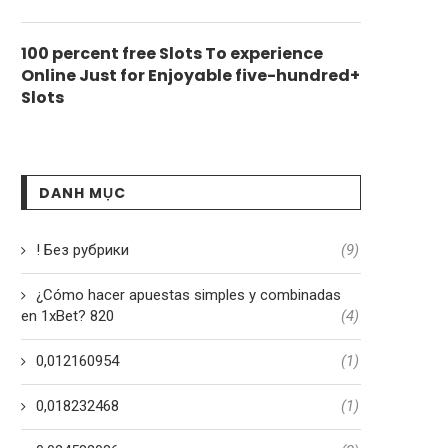
100 percent free Slots To experience
Online Just for Enjoyable five-hundred+
Slots
DANH MỤC
! Без рубрики
(9)
¿Cómo hacer apuestas simples y combinadas
en 1xBet? 820
(4)
0,012160954
(1)
0,018232468
(1)