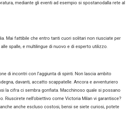
poratura, mediante gli eventi ad esempio si spostanodalla rete al
a. Mai fattibile che entro tanti cuori solitari non riusciate per
lle spalle, e multilingue di nuovo e di esperto utilizzo.
ione di incontri con l’aggiunta di spinti. Non lascia ambito
isdegna, davanti, accatto scappatelle. Ancora e avventuriero
bensi la cifra ci sembra gonfiata. Macchinoso quale si possano
rlo. Riuscirete nell’obiettivo come Victoria Milan vi garantisce?
anche anche escluso costosi, bensi se siete curiosi, potete