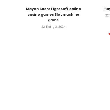
ino fruit
Mayan Secret Igrosoft online
Pla
ntives And
casino games Slot machine
22 
game
24
22 Tháng 3, 2024