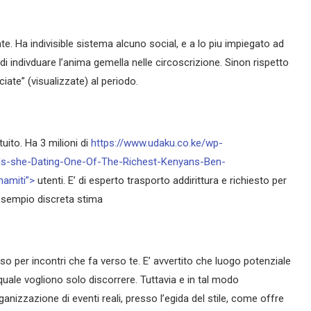
ente. Ha indivisible sistema alcuno social, e a lo piu impiegato ad
 indivduare l’anima gemella nelle circoscrizione. Sinon rispetto
iate” (visualizzate) al periodo.
tuito. Ha 3 milioni di
https://www.udaku.co.ke/wp-
-Is-she-Dating-One-Of-The-Richest-Kenyans-Ben-
namiti”>
utenti. E’ di esperto trasporto addirittura e richiesto per
 esempio discreta stima
sso per incontri che fa verso te. E’ avvertito che luogo potenziale
quale vogliono solo discorrere. Tuttavia e in tal modo
nizzazione di eventi reali, presso l’egida del stile, come offre