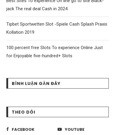
Best Sites To experience On line go to site Black-
jack The real deal Cash in 2024
Tipbet Sportwetten Slot -Spiele Cash Splash Praxis
Kollation 2019
100 percent free Slots To experience Online Just
for Enjoyable five-hundred+ Slots
BÌNH LUẬN GẦN ĐÂY
THEO DÕI
FACEBOOK
YOUTUBE