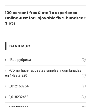
100 percent free Slots To experience
Online Just for Enjoyable five-hundred+
Slots
DANH MỤC
! Без рубрики
(9)
¿Cómo hacer apuestas simples y combinadas
en 1xBet? 820
(4)
0,012160954
(1)
0,018232468
(1)