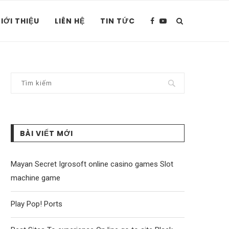
IỚI THIỆU
LIÊN HỆ
TIN TỨC
BÀI VIẾT MỚI
Mayan Secret Igrosoft online casino games Slot
machine game
Play Pop! Ports