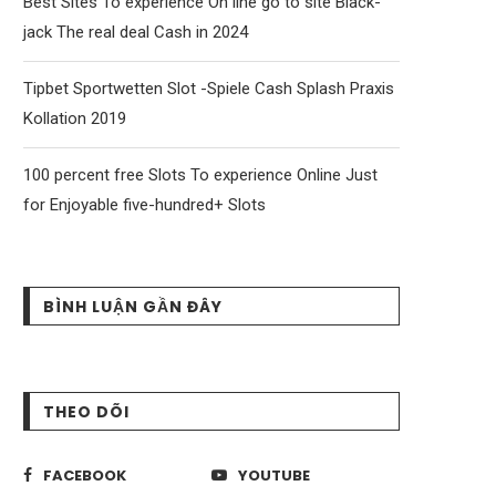
Best Sites To experience On line go to site Black-
jack The real deal Cash in 2024
Tipbet Sportwetten Slot -Spiele Cash Splash Praxis
Kollation 2019
100 percent free Slots To experience Online Just
for Enjoyable five-hundred+ Slots
BÌNH LUẬN GẦN ĐÂY
THEO DÕI
FACEBOOK
YOUTUBE