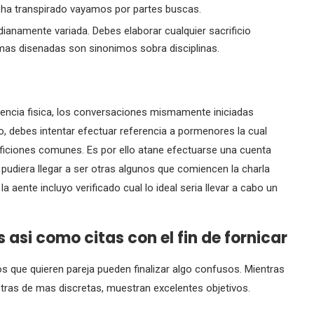
no ha transpirado vayamos por partes buscas.
ianamente variada. Debes elaborar cualquier sacrificio
mas disenadas son sinonimos sobra disciplinas.
ncia fisica, los conversaciones mismamente iniciadas
 debes intentar efectuar referencia a pormenores la cual
aficiones comunes. Es por ello atane efectuarse una cuenta
udiera llegar a ser otras algunos que comiencen la charla
 aente incluyo verificado cual lo ideal seri­a llevar a cabo un
asi­ como citas con el fin de fornicar
s que quieren pareja pueden finalizar algo confusos. Mientras
otras de mas discretas, muestran excelentes objetivos.