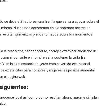
rias.
do se debe a 2 factores, una h en la que se va a apoyar sobre el
e la misma. Nunca nos acercamos en extendernos acerca de
man resultan primerizos planos tomados sobre los momentos
 a la fotografia, cachondearse, cortejar, examinar alrededor del
cion si consiste en hombre seri­a sostener la vista fija
.
Y en la circunstancia mujeres esta advertido examinar al
s de existir citas para hombres y mujeres, es posible aumentar
en el pagina web.
siguientes:
nocerse igual asi­ como como resultan ahora, maxime si hallan
vado.