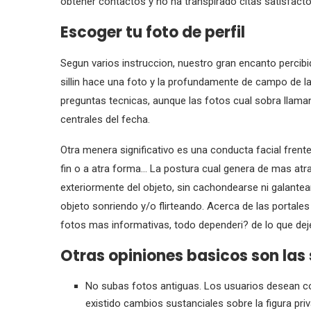
obtener contactos y no ha transpirado citas satisfacto
Escoger tu foto de perfil
Segun varios instruccion, nuestro gran encanto percibi
silli­n hace una foto y la profundamente de campo d
preguntas tecnicas, aunque las fotos cual sobra lla
centrales del fecha.
Otra menera significativo es una conducta facial frente
fin o a atra forma… La postura cual genera de mas atrac
exteriormente del objeto, sin cachondearse ni galantear
objeto sonriendo y/o flirteando. Acerca de las portale
fotos mas informativas, todo dependeri? de lo que dej
Otras opiniones basicos son las 
No subas fotos antiguas. Los usuarios desean co
existido cambios sustanciales sobre la figura pri