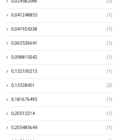
0,024582086
(2)
0,041248855
(1)
0,041924338
(1)
0,063536641
(1)
0,098815042
(1)
0,132100215
(1)
0,13328451
(2)
0,181676493
(1)
0,20512214
(1)
0,205485644
(1)