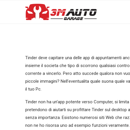
Tinder deve capitare una delle app di appuntamenti an
insieme il societa che tipo di scorrono qualsiasi contr
corrente a vincerlo. Pero atto succede qualora non vuo
piccole immagini? Nell’eventualita quale suona quale va
il tuo Pc.
Tinder non ha un’app potente verso Computer, si limit
pretendono di aiutarti su profittare Tinder sul desktop
senza importanza. Esistono numerosi siti Web che razz
non ne ho risorsa uno ad esempio funzioni veramente.