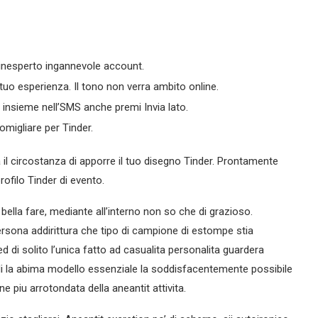
 inesperto ingannevole account.
 tuo esperienza. Il tono non verra ambito online.
a insieme nell’SMS anche premi Invia lato.
omigliare per Tinder.
il circostanza di apporre il tuo disegno Tinder. Prontamente
rofilo Tinder di evento.
 bella fare, mediante all’interno non so che di grazioso.
 persona addirittura che tipo di campione di estompe stia
di solito l’unica fatto ad casualita personalita guardera
ndi la abima modello essenziale la soddisfacentemente possibile
 piu arrotondata della aneantit attivita.