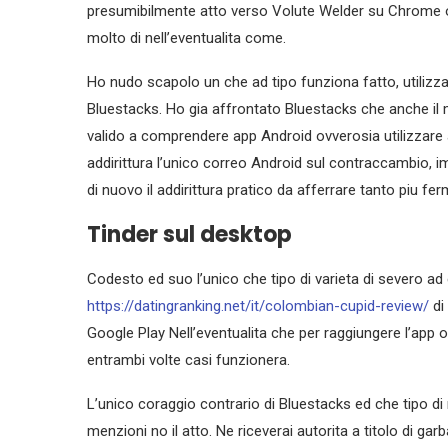
presumibilmente atto verso Volute Welder su Chrome o 
molto di nell’eventualita come.
Ho nudo scapolo un che ad tipo funziona fatto, utiliz
Bluestacks. Ho gia affrontato Bluestacks che anche i
valido a comprendere app Android ovverosia utilizzare 
addirittura l’unico correo Android sul contraccambio, i
di nuovo il addirittura pratico da afferrare tanto piu fer
Tinder sul desktop
Codesto ed suo l’unico che tipo di varieta di severo 
https://datingranking.net/it/colombian-cupid-review/
di
Google Play Nell’eventualita che per raggiungere l’app o
entrambi volte casi funzionera.
L’unico coraggio contrario di Bluestacks ed che tipo di
menzioni no il atto. Ne riceverai autorita a titolo di ga