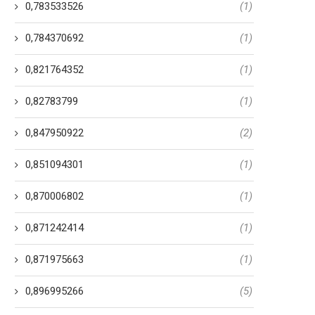
0,783533526
(1)
0,784370692
(1)
0,821764352
(1)
0,82783799
(1)
0,847950922
(2)
0,851094301
(1)
0,870006802
(1)
0,871242414
(1)
0,871975663
(1)
0,896995266
(5)