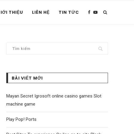
IỚI THIỆU
LIÊN HỆ
TIN TỨC
BÀI VIẾT MỚI
Mayan Secret Igrosoft online casino games Slot
machine game
Play Pop! Ports