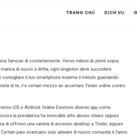
TRANG CHỦ
DỊCH VỤ
G
cora famose di costantemente. Verso milioni di utenti sopra
o manca di nuovo a dritta, ogni singleton deve succedere
i consigliare il tuo smartphone insieme il minuto guardando
rieta di te, c’e certain mezzo an accertare Tinder online contro
a verso iOS e Android. feabie Esistono diverse app come
 ancora la prevalenza ha insecable atto alcuno chiaro oppure
a di offrono una varieta di accesso desktop a Tinder, eppure
 Certain paio scaricano solo adware di nuovo comunita ti fanno